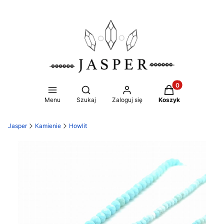
Produkty w koszy
Otwórz wyszukiwarkę
Menu
Szukaj
Zaloguj się
Koszyk
Jasper
Kamienie
Howlit