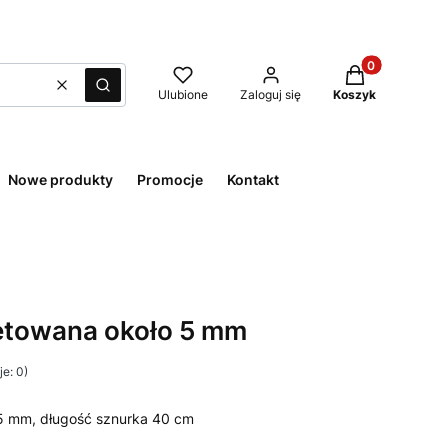
Produkty w kos
Wyczyść
Szukaj
Ulubione
Zaloguj się
Koszyk
Nowe produkty
Promocje
Kontakt
setowana około 5 mm
e: 0)
 5 mm, długość sznurka 40 cm