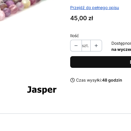
Przejdź do pełnego opisu
Cena
45,00 zł
Ilość
Dostępno
szt.
na wycze
Czas wysyłki:
48 godzin