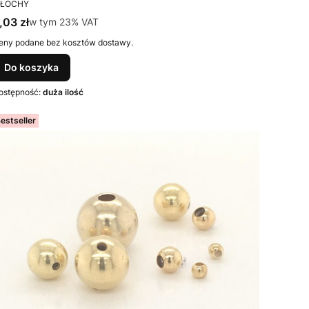
RODUCENT
ŁOCHY
ena brutto
,03 zł
w tym %s VAT
w tym
23%
VAT
eny podane bez kosztów dostawy.
Do koszyka
ostępność:
duża ilość
estseller