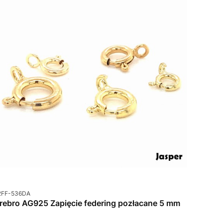
od produktu
2FF-536DA
rebro AG925 Zapięcie federing pozłacane 5 mm