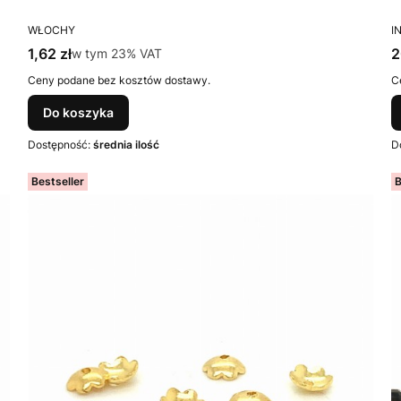
PRODUCENT
P
WŁOCHY
I
Cena brutto
C
1,62 zł
w tym %s VAT
2
w tym
23%
VAT
Ceny podane bez kosztów dostawy.
C
Do koszyka
Dostępność:
średnia ilość
D
Bestseller
B