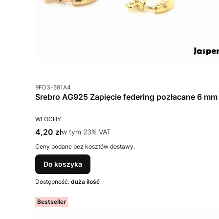
Kod produktu
9FD3-591A4
Srebro AG925 Zapięcie federing pozłacane 6 mm
PRODUCENT
WŁOCHY
Cena brutto
4,20 zł
w tym %s VAT
w tym
23%
VAT
Ceny podane bez kosztów dostawy.
Do koszyka
Dostępność:
duża ilość
Bestseller