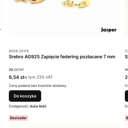
Kod produktu
K
8408-241FE
C
Srebro AG925 Zapięcie federing pozłacane 7 mm
PRODUCENT
P
WŁOCHY
W
Cena brutto
C
6,54 zł
w tym %s VAT
2
w tym
23%
VAT
Ceny podane bez kosztów dostawy.
C
Do koszyka
Dostępność:
duża ilość
D
Bestseller
B