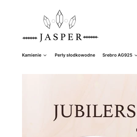
Kamienie
Perły słodkowodne
Srebro AG925