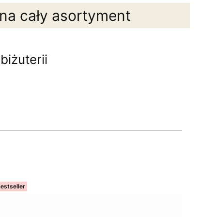
 na cały asortyment
iżuterii
estseller