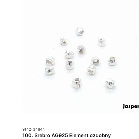
Kod produktu
9142-34844
100. Srebro AG925 Element ozdobny