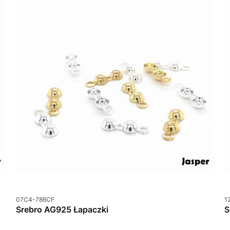
Kod produktu
K
07C4-786CF
1
Srebro AG925 Łapaczki
S