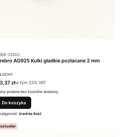
od produktu
6EB-235D2
Srebro AG925 Kulki gładkie pozłacane 2 mm
RODUCENT
ŁOCHY
ena brutto
3,37 zł
w tym %s VAT
w tym
23%
VAT
eny podane bez kosztów dostawy.
Do koszyka
ostępność:
średnia ilość
estseller