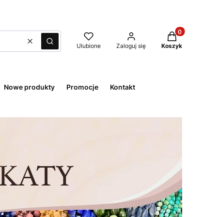
Produkty w kos
Wyczyść
Szukaj
Ulubione
Zaloguj się
Koszyk
Nowe produkty
Promocje
Kontakt