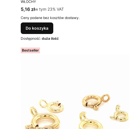
PRODUCENT
WŁOCHY
Cena brutto
5,16 zł
w tym %s VAT
w tym
23%
VAT
Ceny podane bez kosztów dostawy.
Do koszyka
Dostępność:
duża ilość
Bestseller