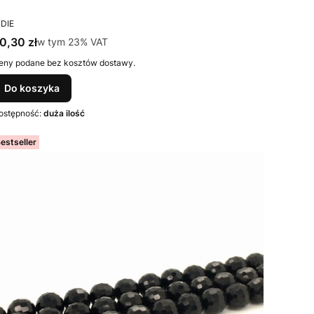
RODUCENT
NDIE
ena brutto
0,30 zł
w tym %s VAT
w tym
23%
VAT
eny podane bez kosztów dostawy.
Do koszyka
ostępność:
duża ilość
estseller