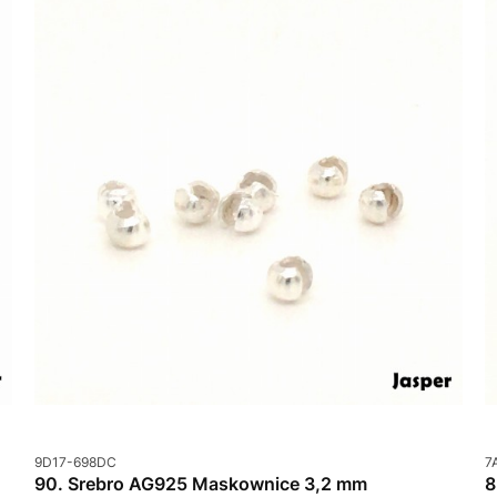
Kod produktu
K
9D17-698DC
7
90. Srebro AG925 Maskownice 3,2 mm