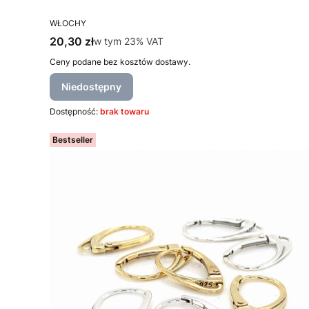
PRODUCENT
WŁOCHY
Cena brutto
20,30 zł
w tym %s VAT
w tym
23%
VAT
Ceny podane bez kosztów dostawy.
Niedostępny
Dostępność:
brak towaru
Bestseller