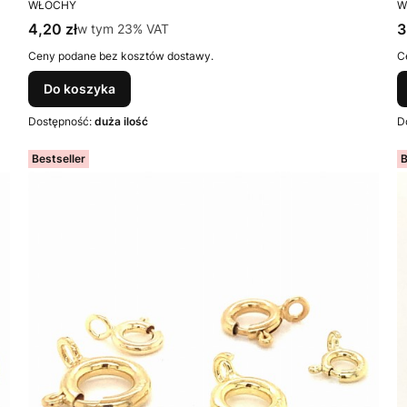
PRODUCENT
P
WŁOCHY
W
Cena brutto
C
4,20 zł
w tym %s VAT
3
w tym
23%
VAT
Ceny podane bez kosztów dostawy.
C
Do koszyka
Dostępność:
duża ilość
D
Bestseller
B