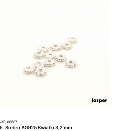
od produktu
A3E-66587
85. Srebro AG925 Kwiatki 3,2 mm