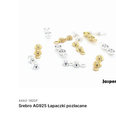
Kod produktu
44A3-182DF
Srebro AG925 Łapaczki pozłacane