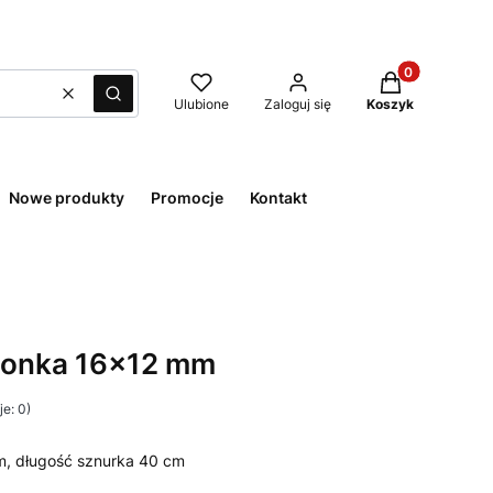
Produkty w kos
Wyczyść
Szukaj
Ulubione
Zaloguj się
Koszyk
Nowe produkty
Promocje
Kontakt
oponka 16x12 mm
e: 0)
m, długość sznurka 40 cm