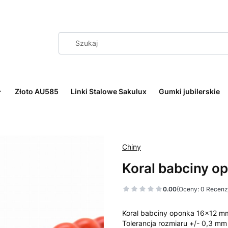
Złoto AU585
Linki Stalowe Sakulux
Gumki jubilerskie
Chiny
Koral babciny 
0.00
(Oceny: 0 Recenzj
Koral babciny oponka 16x12 m
Tolerancja rozmiaru +/- 0,3 mm