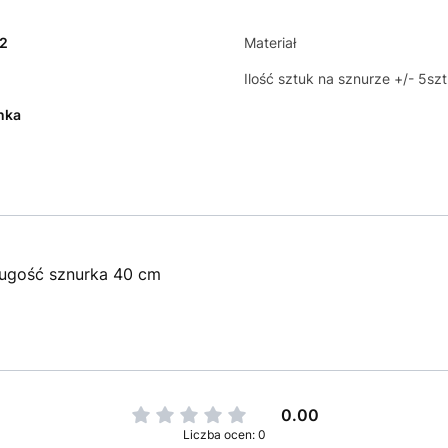
12
Materiał
Ilość sztuk na sznurze +/- 5szt
nka
ługość sznurka 40 cm
0.00
Liczba ocen: 0