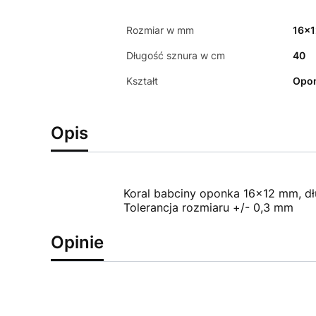
Rozmiar w mm
16x
Długość sznura w cm
40
Kształt
Opo
Opis
Koral babciny oponka 16x12 mm, d
Tolerancja rozmiaru +/- 0,3 mm
Opinie