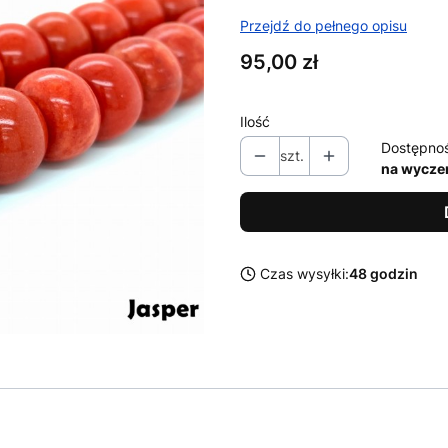
Przejdź do pełnego opisu
Cena
95,00 zł
Ilość
Dostępno
szt.
na wycze
Czas wysyłki:
48 godzin