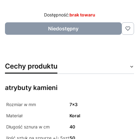
Dostępność:
brak towaru
Niedostępny
Cechy produktu
atrybuty kamieni
Rozmiar w mm
7x3
Materiał
Koral
Długość sznura w cm
40
Ilość sztuk na sznurze +/- 5szt
50