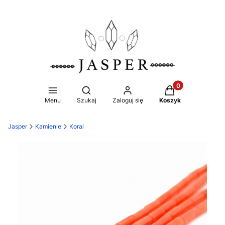
Produkty w koszy
Otwórz wyszukiwarkę
Menu
Szukaj
Zaloguj się
Koszyk
Jasper
Kamienie
Koral