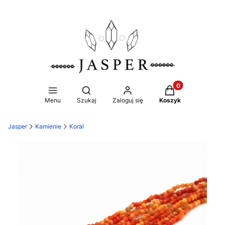
Produkty w koszy
Otwórz wyszukiwarkę
Menu
Szukaj
Zaloguj się
Koszyk
Jasper
Kamienie
Koral