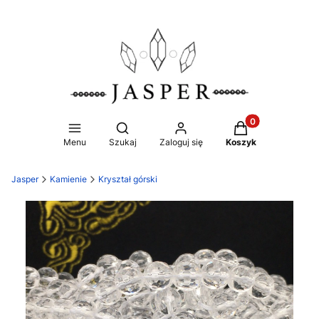
Produkty w koszy
Otwórz wyszukiwarkę
Menu
Szukaj
Zaloguj się
Koszyk
Jasper
Kamienie
Kryształ górski