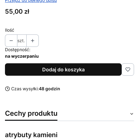
Przejdź do pełnego opisu
Cena
55,00 zł
Ilość
szt.
Dostępność:
na wyczerpaniu
Dodaj do koszyka
Czas wysyłki:
48 godzin
Cechy produktu
atrybuty kamieni