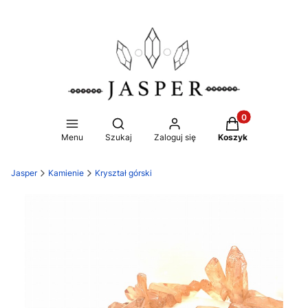
Produkty w koszy
Otwórz wyszukiwarkę
Menu
Szukaj
Zaloguj się
Koszyk
Jasper
Kamienie
Kryształ górski