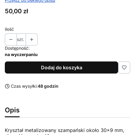
Przejdź do pełnego opisu
Cena
50,00 zł
Ilość
szt.
Dostępność:
na wyczerpaniu
Dodaj do koszyka
Czas wysyłki:
48 godzin
Opis
Kryształ metalizowany szampański około 30x9 mm,