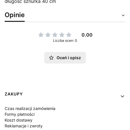
długość sznurka 40 cm
Opinie
0.00
Liczba ocen: 0
Oceń i opisz
Linki w stopce
ZAKUPY
Czas realizacji zamówienia
Formy płatności
Koszt dostawy
Reklamacje i zwroty