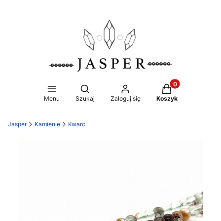
Produkty w koszy
Otwórz wyszukiwarkę
Menu
Szukaj
Zaloguj się
Koszyk
Jasper
Kamienie
Kwarc