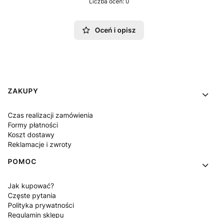
Liczba ocen: 0
Oceń i opisz
Linki w stopce
ZAKUPY
Czas realizacji zamówienia
Formy płatności
Koszt dostawy
Reklamacje i zwroty
POMOC
Jak kupować?
Częste pytania
Polityka prywatności
Regulamin sklepu