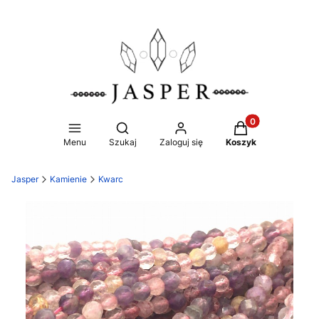
Produkty w koszy
Otwórz wyszukiwarkę
Menu
Szukaj
Zaloguj się
Koszyk
Jasper
Kamienie
Kwarc