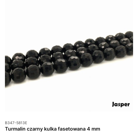
Kod produktu
B347-5813E
Turmalin czarny kulka fasetowana 4 mm