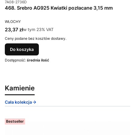
Kod produktu
7A08-2736D
468. Srebro AG925 Kwiatki pozłacane 3,15 mm
PRODUCENT
WŁOCHY
Cena brutto
23,37 zł
w tym %s VAT
w tym
23%
VAT
Ceny podane bez kosztów dostawy.
Do koszyka
Dostępność:
średnia ilość
Kamienie
Cała kolekcja
Bestseller