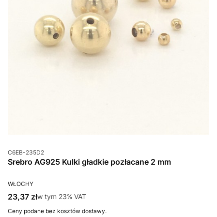
Kod produktu
C6EB-235D2
Srebro AG925 Kulki gładkie pozłacane 2 mm
PRODUCENT
WŁOCHY
Cena brutto
23,37 zł
w tym %s VAT
w tym
23%
VAT
Ceny podane bez kosztów dostawy.