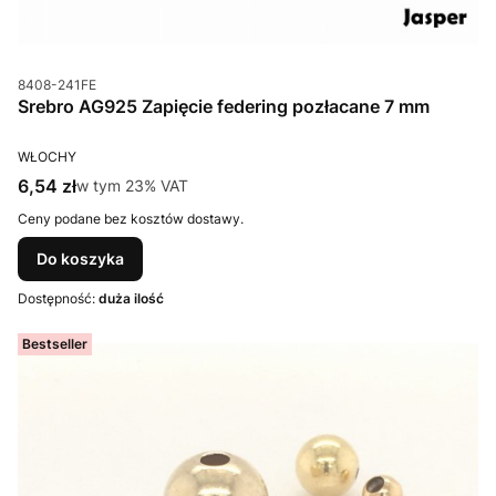
Kod produktu
8408-241FE
Srebro AG925 Zapięcie federing pozłacane 7 mm
PRODUCENT
WŁOCHY
Cena brutto
6,54 zł
w tym %s VAT
w tym
23%
VAT
Ceny podane bez kosztów dostawy.
Do koszyka
Dostępność:
duża ilość
Bestseller