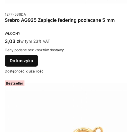
Kod produktu
12FF-536DA
Srebro AG925 Zapięcie federing pozłacane 5 mm
PRODUCENT
WŁOCHY
Cena brutto
3,03 zł
w tym %s VAT
w tym
23%
VAT
Ceny podane bez kosztów dostawy.
Do koszyka
Dostępność:
duża ilość
Bestseller