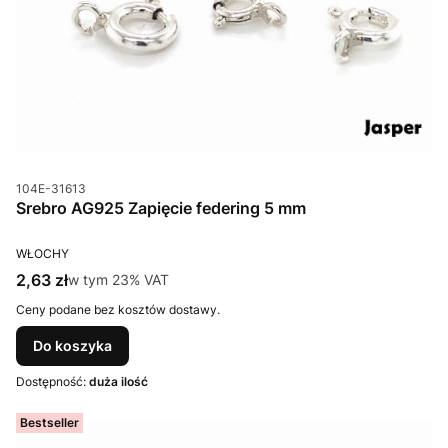
Kod produktu
104E-31613
Srebro AG925 Zapięcie federing 5 mm
PRODUCENT
WŁOCHY
Cena brutto
2,63 zł
w tym %s VAT
w tym
23%
VAT
Ceny podane bez kosztów dostawy.
Do koszyka
Dostępność:
duża ilość
Bestseller