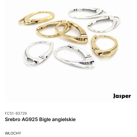
Kod produktu
FC51-93729
Srebro AG925 Bigle angielskie
PRODUCENT
WŁOCHY