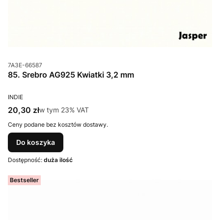
Kod produktu
7A3E-66587
85. Srebro AG925 Kwiatki 3,2 mm
PRODUCENT
INDIE
Cena brutto
20,30 zł
w tym %s VAT
w tym
23%
VAT
Ceny podane bez kosztów dostawy.
Do koszyka
Dostępność:
duża ilość
Bestseller