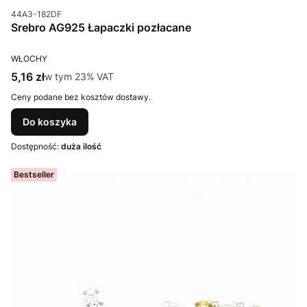
Kod produktu
44A3-182DF
Srebro AG925 Łapaczki pozłacane
PRODUCENT
WŁOCHY
Cena brutto
5,16 zł
w tym %s VAT
w tym
23%
VAT
Ceny podane bez kosztów dostawy.
Do koszyka
Dostępność:
duża ilość
Bestseller