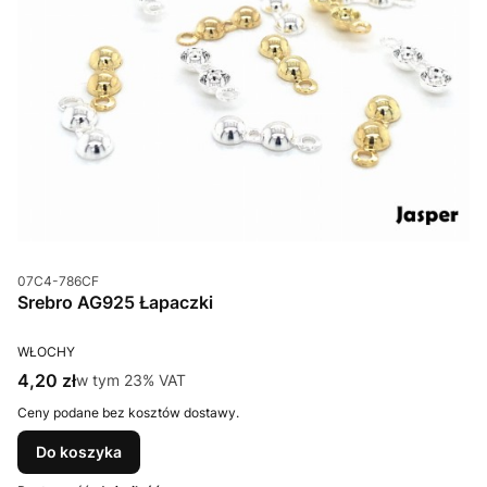
Kod produktu
07C4-786CF
Srebro AG925 Łapaczki
PRODUCENT
WŁOCHY
Cena brutto
4,20 zł
w tym %s VAT
w tym
23%
VAT
Ceny podane bez kosztów dostawy.
Do koszyka