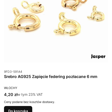
Kod produktu
9FD3-591A4
Srebro AG925 Zapięcie federing pozłacane 6 mm
PRODUCENT
WŁOCHY
Cena brutto
4,20 zł
w tym %s VAT
w tym
23%
VAT
Ceny podane bez kosztów dostawy.
Do koszyka