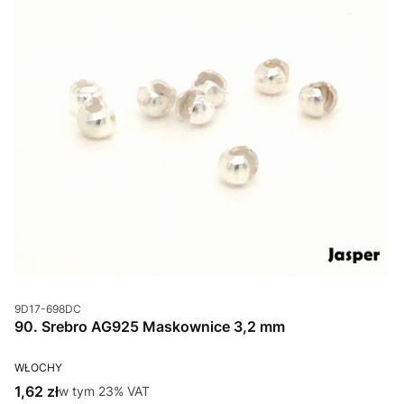
Kod produktu
9D17-698DC
90. Srebro AG925 Maskownice 3,2 mm
PRODUCENT
WŁOCHY
Cena brutto
1,62 zł
w tym %s VAT
w tym
23%
VAT