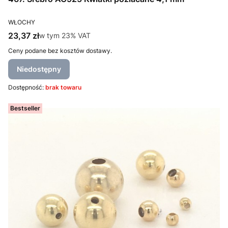
PRODUCENT
WŁOCHY
Cena brutto
23,37 zł
w tym %s VAT
w tym
23%
VAT
Ceny podane bez kosztów dostawy.
Niedostępny
Dostępność:
brak towaru
Bestseller