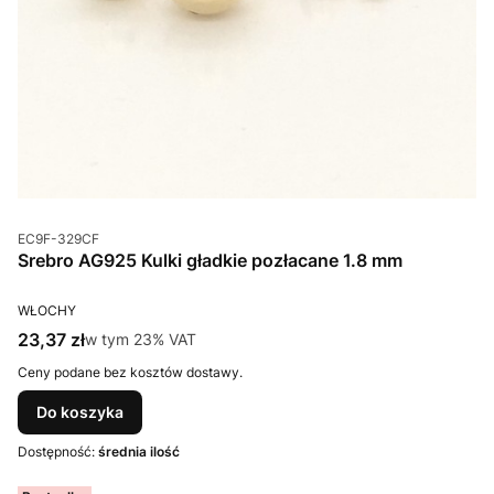
Kod produktu
EC9F-329CF
Srebro AG925 Kulki gładkie pozłacane 1.8 mm
PRODUCENT
WŁOCHY
Cena brutto
23,37 zł
w tym %s VAT
w tym
23%
VAT
Ceny podane bez kosztów dostawy.
Do koszyka
Dostępność:
średnia ilość