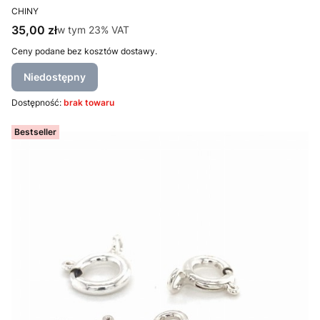
PRODUCENT
CHINY
Cena brutto
35,00 zł
w tym %s VAT
w tym
23%
VAT
Ceny podane bez kosztów dostawy.
Niedostępny
Dostępność:
brak towaru
Bestseller