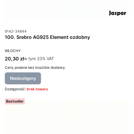
Kod produktu
9142-34844
100. Srebro AG925 Element ozdobny
PRODUCENT
WŁOCHY
Cena brutto
20,30 zł
w tym %s VAT
w tym
23%
VAT
Ceny podane bez kosztów dostawy.
Niedostępny
Dostępność:
brak towaru
Bestseller