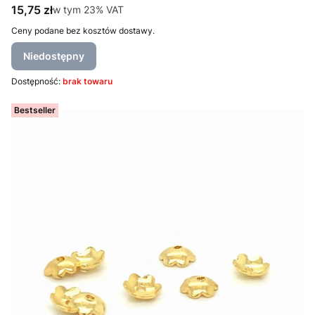
Cena brutto
15,75 zł
w tym %s VAT
w tym
23%
VAT
Ceny podane bez kosztów dostawy.
Niedostępny
Dostępność:
brak towaru
Bestseller