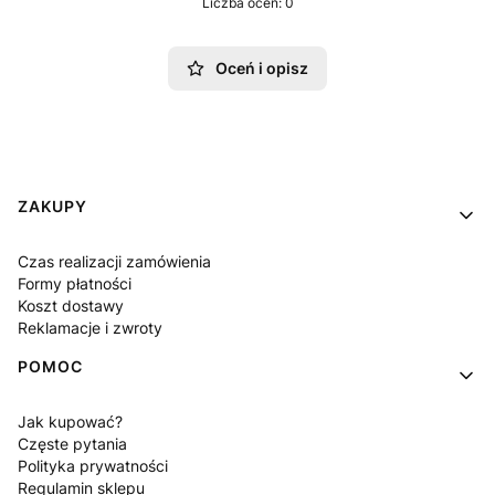
Liczba ocen: 0
Oceń i opisz
Linki w stopce
ZAKUPY
Czas realizacji zamówienia
Formy płatności
Koszt dostawy
Reklamacje i zwroty
POMOC
Jak kupować?
Częste pytania
Polityka prywatności
Regulamin sklepu