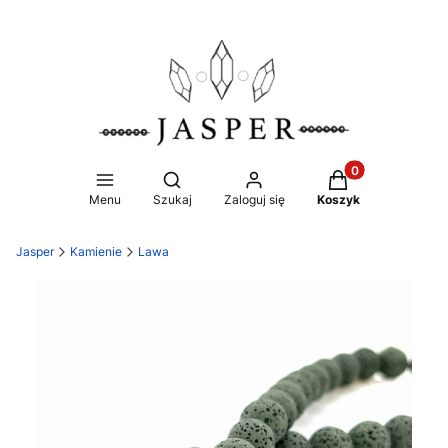
Produkty w koszy
Otwórz wyszukiwarkę
Menu
Szukaj
Zaloguj się
Koszyk
Jasper
Kamienie
Lawa