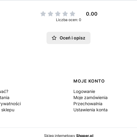
0.00
Liczba ocen: 0
Oceń i opisz
MOJE KONTO
wać?
Logowanie
tania
Moje zamówienia
rywatności
Przechowalnia
 sklepu
Ustawienia konta
Sklep internetowy
Shoper.pl