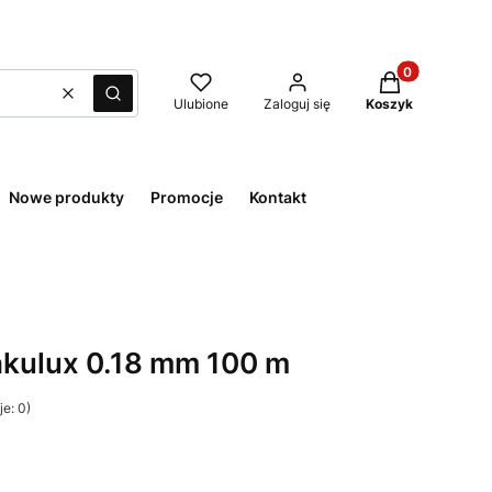
Produkty w kos
Wyczyść
Szukaj
Ulubione
Zaloguj się
Koszyk
Nowe produkty
Promocje
Kontakt
akulux 0.18 mm 100 m
e: 0)