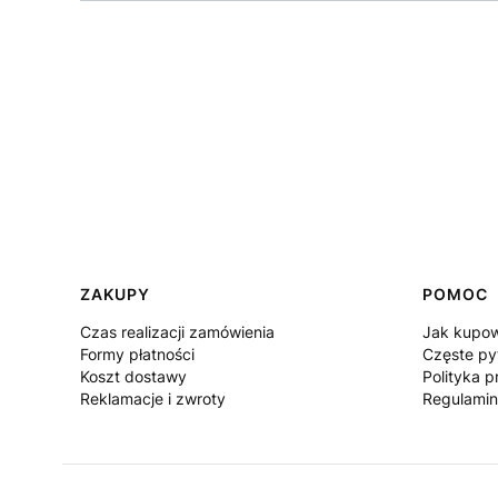
Linki w stopce
ZAKUPY
POMOC
Czas realizacji zamówienia
Jak kupo
Formy płatności
Częste py
Koszt dostawy
Polityka p
Reklamacje i zwroty
Regulamin