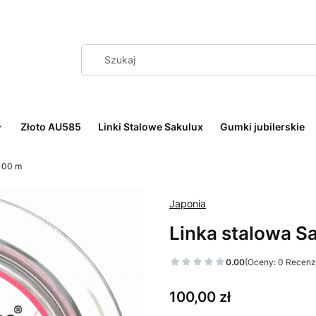
Złoto AU585
Linki Stalowe Sakulux
Gumki jubilerskie
 100 m
Japonia
Linka stalowa S
0.00
(Oceny: 0 Recenzj
Cena
100,00 zł