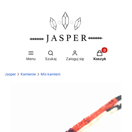
Produkty w koszy
Otwórz wyszukiwarkę
Menu
Szukaj
Zaloguj się
Koszyk
Jasper
Kamienie
Mix kamieni