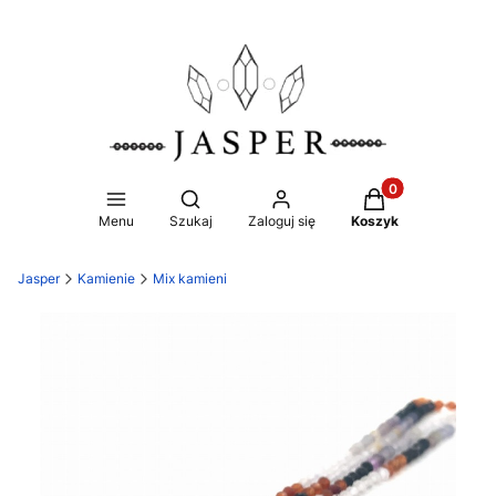
Produkty w koszy
Otwórz wyszukiwarkę
Menu
Szukaj
Zaloguj się
Koszyk
Jasper
Kamienie
Mix kamieni