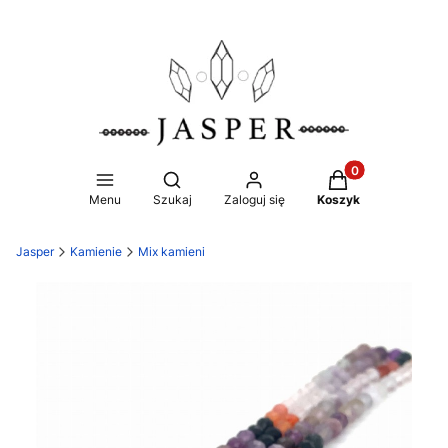
Produkty w koszy
Otwórz wyszukiwarkę
Menu
Szukaj
Zaloguj się
Koszyk
Jasper
Kamienie
Mix kamieni