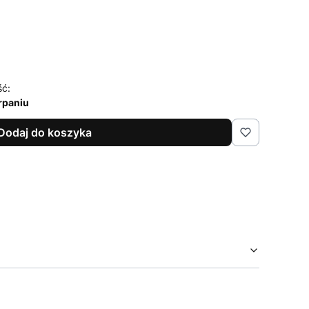
ść:
rpaniu
Dodaj do koszyka