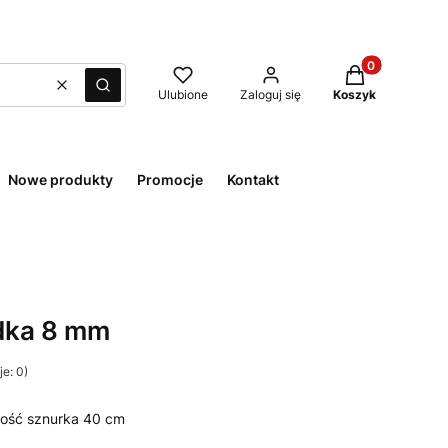
Produkty w kos
Wyczyść
Szukaj
Ulubione
Zaloguj się
Koszyk
Nowe produkty
Promocje
Kontakt
adka 8 mm
e: 0)
gość sznurka 40 cm