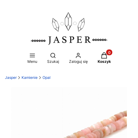
Produkty w koszy
Otwórz wyszukiwarkę
Menu
Szukaj
Zaloguj się
Koszyk
Jasper
Kamienie
Opal