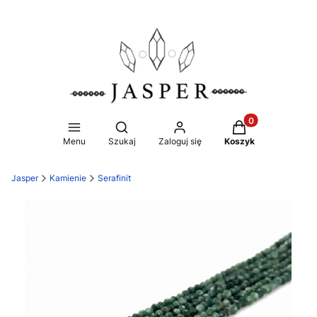
Produkty w koszy
Otwórz wyszukiwarkę
Menu
Szukaj
Zaloguj się
Koszyk
Jasper
Kamienie
Serafinit