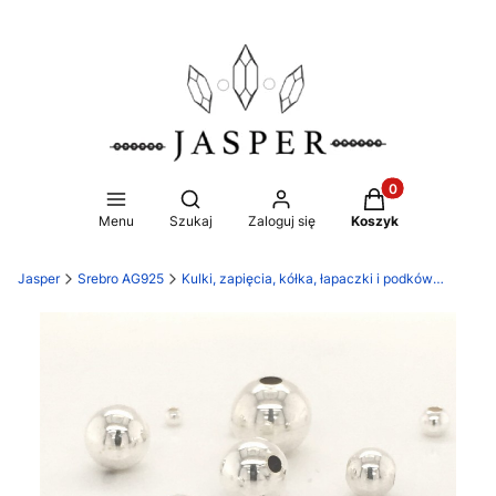
Produkty w koszy
Otwórz wyszukiwarkę
Menu
Szukaj
Zaloguj się
Koszyk
Jasper
Srebro AG925
Kulki, zapięcia, kółka, łapaczki i podkówki oraz maskownice