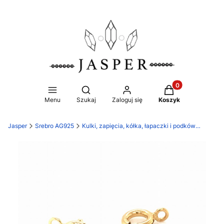
Produkty w koszy
Otwórz wyszukiwarkę
Menu
Szukaj
Zaloguj się
Koszyk
Jasper
Srebro AG925
Kulki, zapięcia, kółka, łapaczki i podkówki oraz maskownice