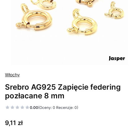
Włochy
Srebro AG925 Zapięcie federing
pozłacane 8 mm
0.00
(Oceny: 0 Recenzje: 0)
Cena
9,11 zł