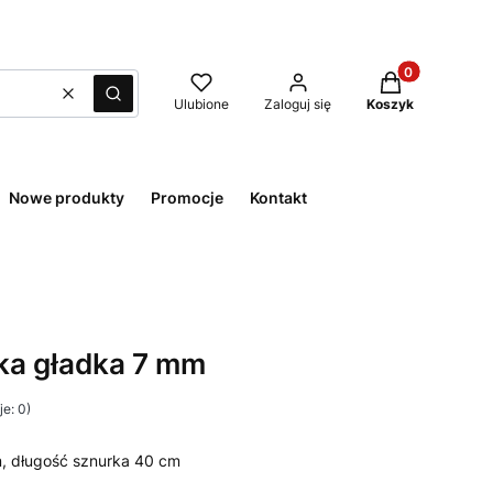
Produkty w kos
Wyczyść
Szukaj
Ulubione
Zaloguj się
Koszyk
Nowe produkty
Promocje
Kontakt
ulka gładka 7 mm
e: 0)
mm, długość sznurka 40 cm