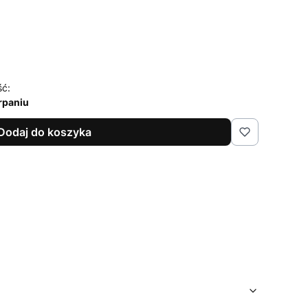
ść:
rpaniu
Dodaj do koszyka