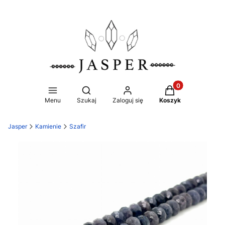
Produkty w koszy
Otwórz wyszukiwarkę
Menu
Szukaj
Zaloguj się
Koszyk
Jasper
Kamienie
Szafir