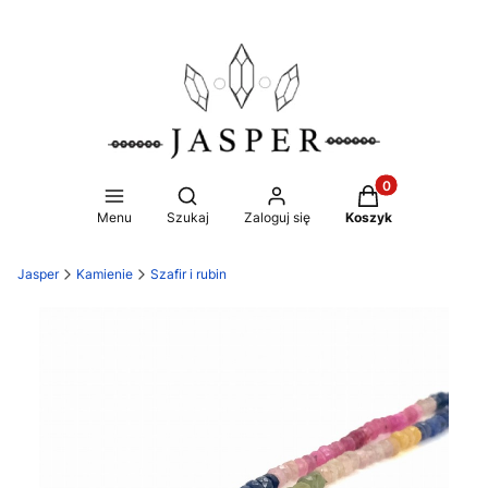
Produkty w koszy
Otwórz wyszukiwarkę
Menu
Szukaj
Zaloguj się
Koszyk
Jasper
Kamienie
Szafir i rubin