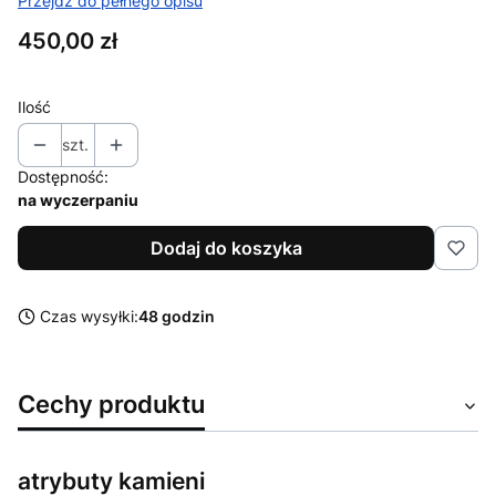
Przejdź do pełnego opisu
Cena
450,00 zł
Ilość
szt.
Dostępność:
na wyczerpaniu
Dodaj do koszyka
Czas wysyłki:
48 godzin
Cechy produktu
atrybuty kamieni