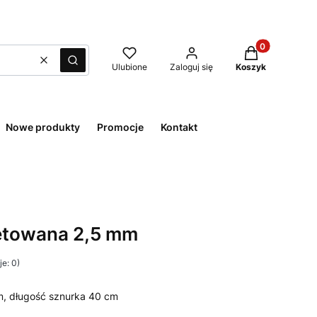
Produkty w kos
Wyczyść
Szukaj
Ulubione
Zaloguj się
Koszyk
Nowe produkty
Promocje
Kontakt
setowana 2,5 mm
e: 0)
m, długość sznurka 40 cm