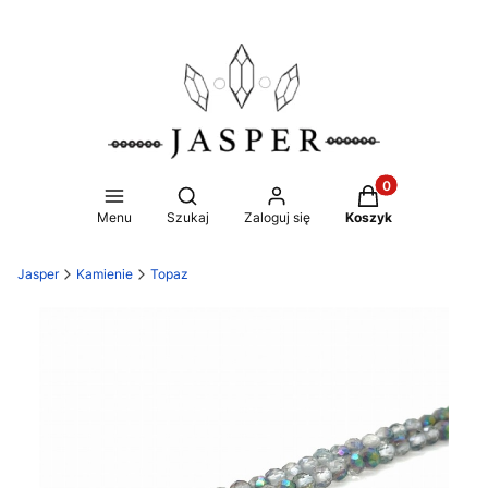
Produkty w koszy
Otwórz wyszukiwarkę
Menu
Szukaj
Zaloguj się
Koszyk
Jasper
Kamienie
Topaz