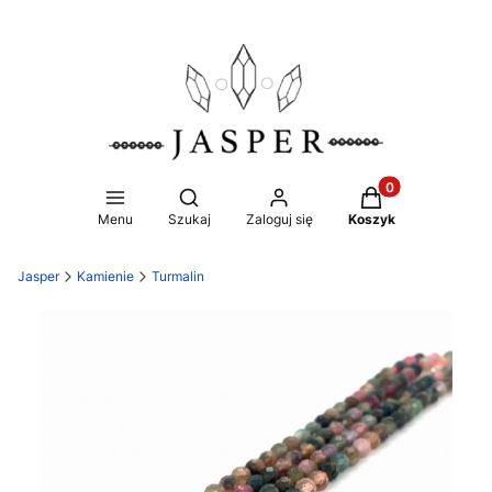
Produkty w koszy
Otwórz wyszukiwarkę
Menu
Szukaj
Zaloguj się
Koszyk
Jasper
Kamienie
Turmalin