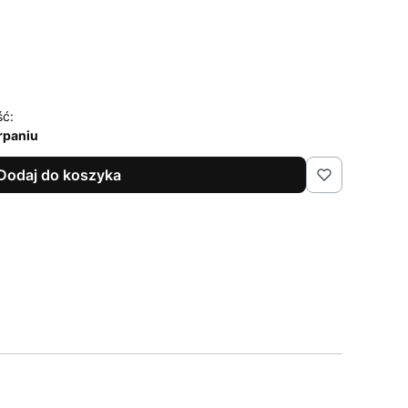
ść:
rpaniu
Dodaj do koszyka