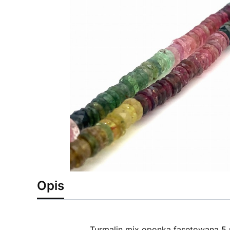
Opis
Turmalin mix oponka fasetowana 5