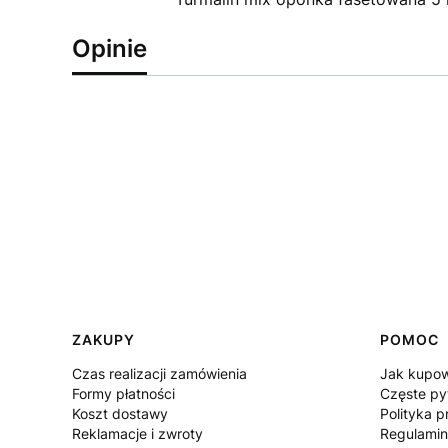
Opinie
Linki w stopce
ZAKUPY
POMOC
Czas realizacji zamówienia
Jak kupo
Formy płatności
Częste py
Koszt dostawy
Polityka p
Reklamacje i zwroty
Regulamin