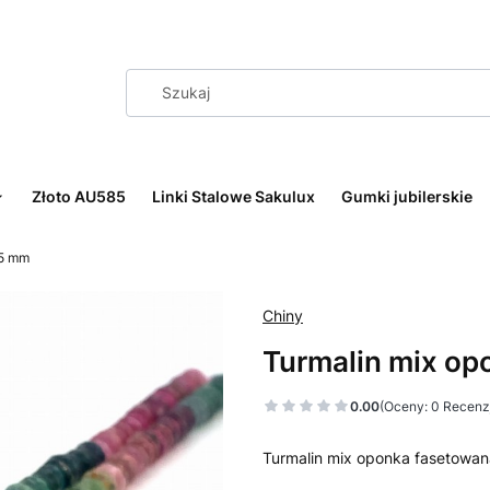
Złoto AU585
Linki Stalowe Sakulux
Gumki jubilerskie
 5 mm
Chiny
Turmalin mix o
0.00
(Oceny: 0 Recenzj
Turmalin mix oponka fasetowa