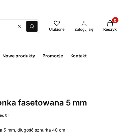
Produkty w kos
Wyczyść
Szukaj
Ulubione
Zaloguj się
Koszyk
Nowe produkty
Promocje
Kontakt
ponka fasetowana 5 mm
e: 0)
na 5 mm, długość sznurka 40 cm