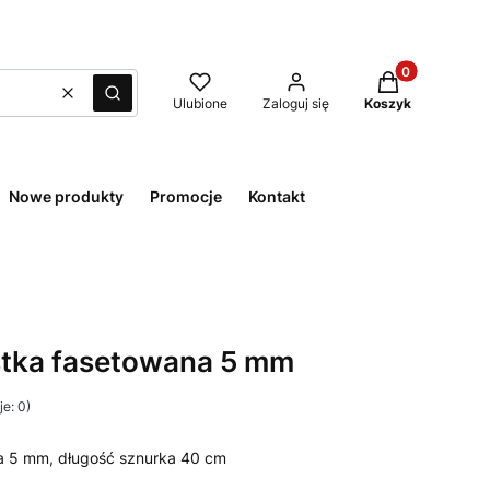
Produkty w kos
Wyczyść
Szukaj
Ulubione
Zaloguj się
Koszyk
Nowe produkty
Promocje
Kontakt
stka fasetowana 5 mm
e: 0)
a 5 mm, długość sznurka 40 cm