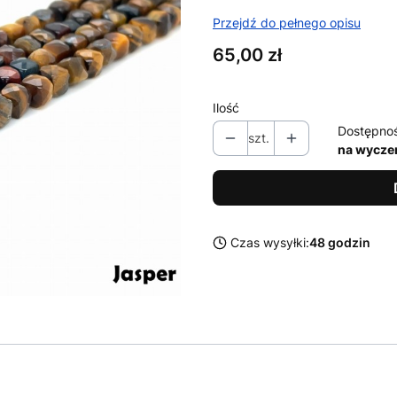
Przejdź do pełnego opisu
Cena
65,00 zł
Ilość
Dostępno
szt.
na wycze
Czas wysyłki:
48 godzin