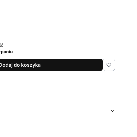
ść:
rpaniu
Dodaj do koszyka