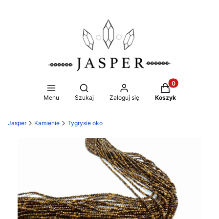
Produkty w koszy
Otwórz wyszukiwarkę
Menu
Szukaj
Zaloguj się
Koszyk
Jasper
Kamienie
Tygrysie oko