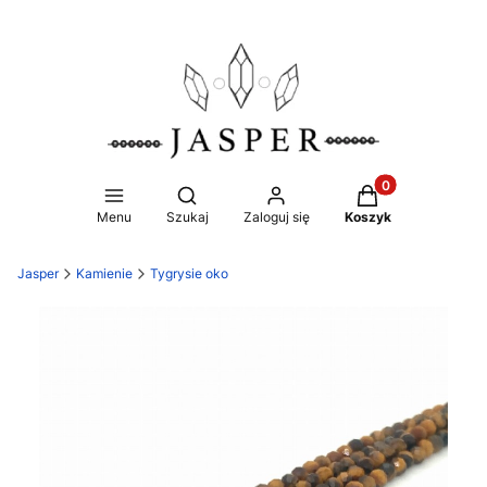
Produkty w koszy
Otwórz wyszukiwarkę
Menu
Szukaj
Zaloguj się
Koszyk
Jasper
Kamienie
Tygrysie oko