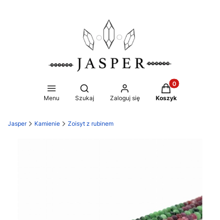
Produkty w koszy
Otwórz wyszukiwarkę
Menu
Szukaj
Zaloguj się
Koszyk
Jasper
Kamienie
Zoisyt z rubinem