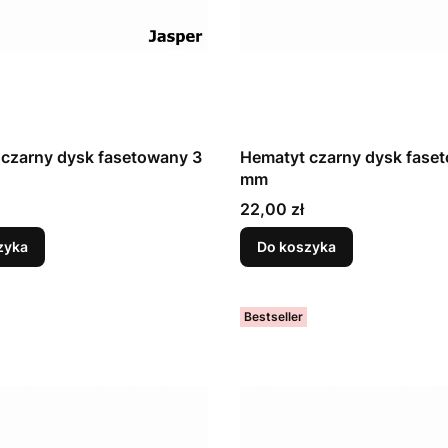
czarny dysk fasetowany 3
Hematyt czarny dysk fase
mm
Cena
22,00 zł
zyka
Do koszyka
Bestseller