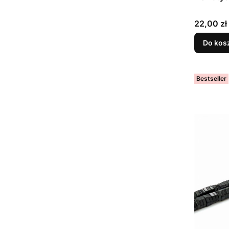
Cena
22,00 zł
Do kos
Bestseller