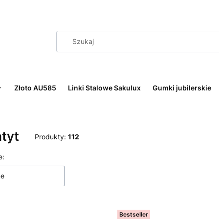
Złoto AU585
Linki Stalowe Sakulux
Gumki jubilerskie
tyt
Produkty:
112
 produktów
e:
ne
Bestseller