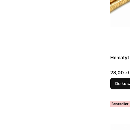
Hematyt
Cena
28,00 zł
Do kos
Bestseller