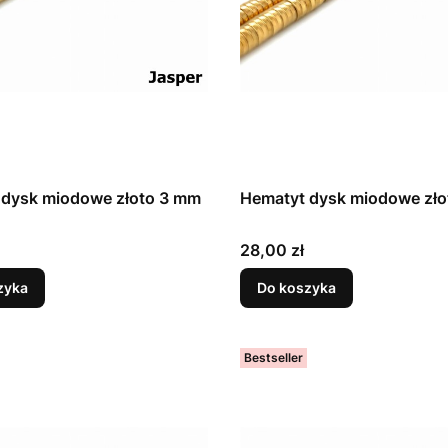
 dysk miodowe złoto 3 mm
Hematyt dysk miodowe zł
Cena
28,00 zł
zyka
Do koszyka
Bestseller