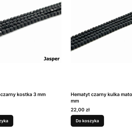
 czarny kostka 3 mm
Hematyt czarny kulka mat
mm
Cena
22,00 zł
zyka
Do koszyka