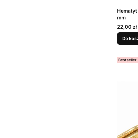
Hematyt 
mm
Cena
22,00 zł
Do kos
Bestseller