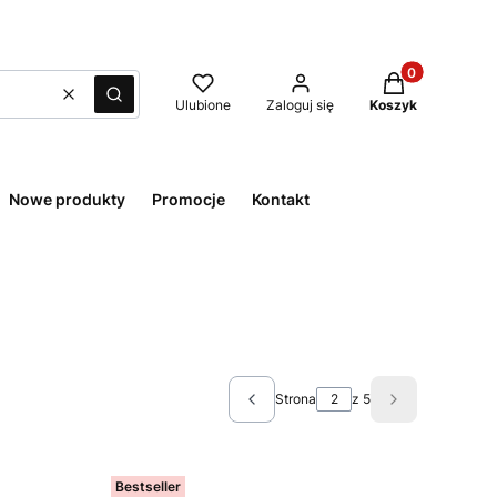
Produkty w kos
Wyczyść
Szukaj
Ulubione
Zaloguj się
Koszyk
Nowe produkty
Promocje
Kontakt
Strona
z 5
Poprzednie produkty
Następne pro
Bestseller