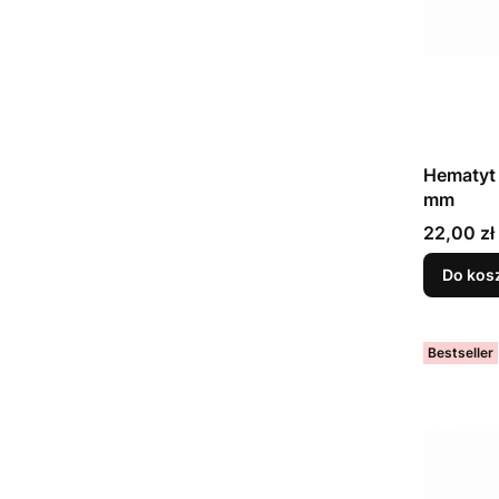
Hematyt 
mm
Cena
22,00 zł
Do kos
Bestseller