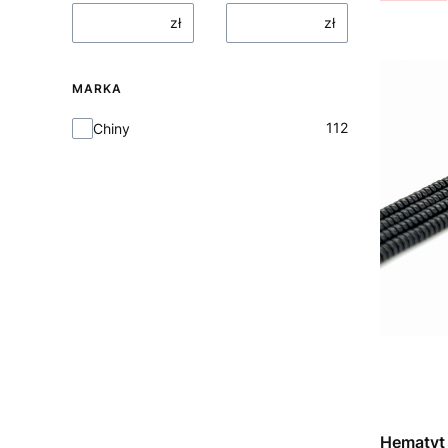
zł
zł
MARKA
Marka
112
Chiny
Hematyt