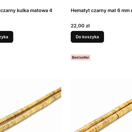
czarny kulka matowa 4
Hematyt czarny mat 6 mm 
Cena
22,00 zł
zyka
Do koszyka
Bestseller