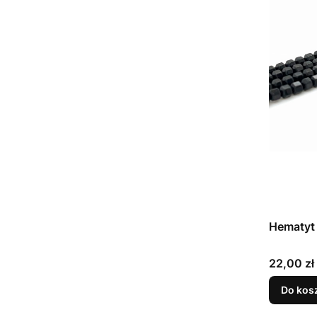
Hematyt
Cena
22,00 zł
Do kos