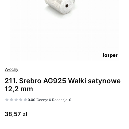
Włochy
211. Srebro AG925 Wałki satynowe
12,2 mm
0.00
(Oceny: 0 Recenzje: 0)
Cena
38,57 zł