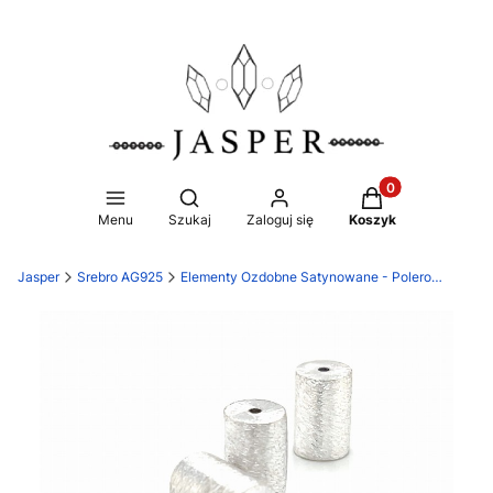
Produkty w koszy
Otwórz wyszukiwarkę
Menu
Szukaj
Zaloguj się
Koszyk
Jasper
Srebro AG925
Elementy Ozdobne Satynowane - Polerowane Ag925