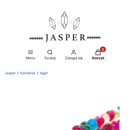
Produkty w koszy
Otwórz wyszukiwarkę
Menu
Szukaj
Zaloguj się
Koszyk
Jasper
Kamienie
Agat