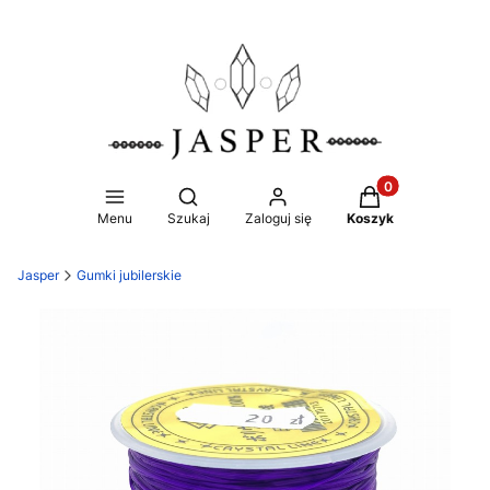
Produkty w koszy
Otwórz wyszukiwarkę
Menu
Szukaj
Zaloguj się
Koszyk
Jasper
Gumki jubilerskie