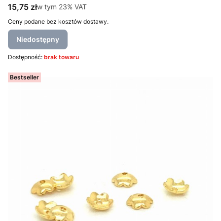
Cena brutto
15,75 zł
w tym %s VAT
w tym
23%
VAT
Ceny podane bez kosztów dostawy.
Niedostępny
Dostępność:
brak towaru
Bestseller