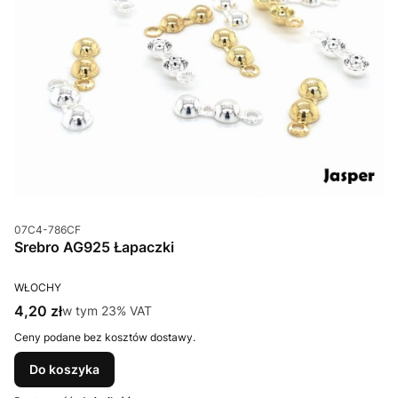
Kod produktu
07C4-786CF
Srebro AG925 Łapaczki
PRODUCENT
WŁOCHY
Cena brutto
4,20 zł
w tym %s VAT
w tym
23%
VAT
Ceny podane bez kosztów dostawy.
Do koszyka