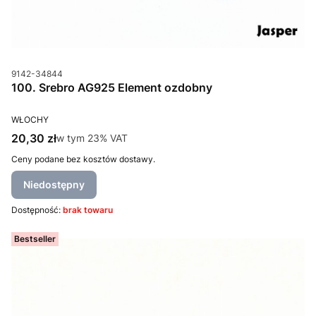
Kod produktu
9142-34844
100. Srebro AG925 Element ozdobny
PRODUCENT
WŁOCHY
Cena brutto
20,30 zł
w tym %s VAT
w tym
23%
VAT
Ceny podane bez kosztów dostawy.
Niedostępny
Dostępność:
brak towaru
Bestseller