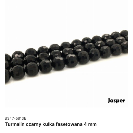
Kod produktu
B347-5813E
Turmalin czarny kulka fasetowana 4 mm