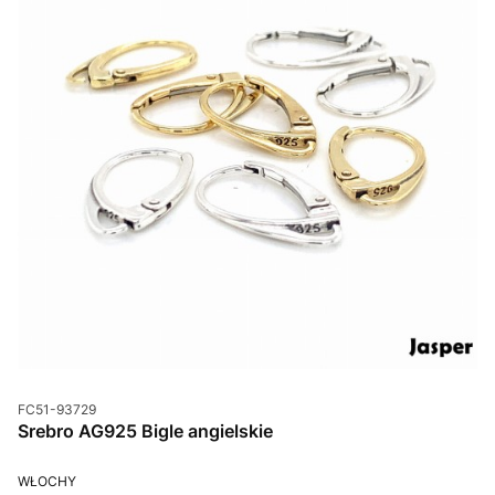
Kod produktu
FC51-93729
Srebro AG925 Bigle angielskie
PRODUCENT
WŁOCHY