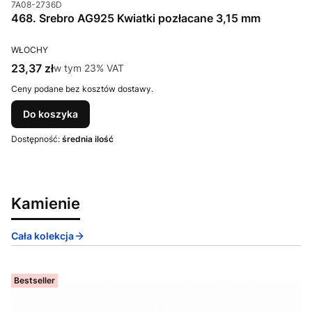
Kod produktu
7A08-2736D
468. Srebro AG925 Kwiatki pozłacane 3,15 mm
PRODUCENT
WŁOCHY
Cena brutto
23,37 zł
w tym %s VAT
w tym
23%
VAT
Ceny podane bez kosztów dostawy.
Do koszyka
Dostępność:
średnia ilość
Kamienie
Cała kolekcja
Bestseller