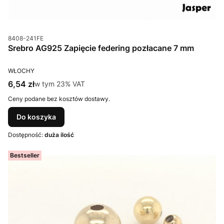
Kod produktu
8408-241FE
Srebro AG925 Zapięcie federing pozłacane 7 mm
PRODUCENT
WŁOCHY
Cena brutto
6,54 zł
w tym %s VAT
w tym
23%
VAT
Ceny podane bez kosztów dostawy.
Do koszyka
Dostępność:
duża ilość
Bestseller