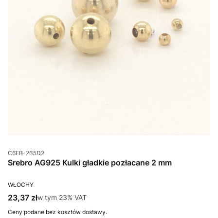
Kod produktu
C6EB-235D2
Srebro AG925 Kulki gładkie pozłacane 2 mm
PRODUCENT
WŁOCHY
Cena brutto
23,37 zł
w tym %s VAT
w tym
23%
VAT
Ceny podane bez kosztów dostawy.