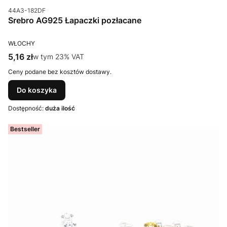
Kod produktu
44A3-182DF
Srebro AG925 Łapaczki pozłacane
PRODUCENT
WŁOCHY
Cena brutto
5,16 zł
w tym %s VAT
w tym
23%
VAT
Ceny podane bez kosztów dostawy.
Do koszyka
Dostępność:
duża ilość
Bestseller