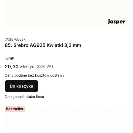
Kod produktu
7A3E-66587
85. Srebro AG925 Kwiatki 3,2 mm
PRODUCENT
INDIE
Cena brutto
20,30 zł
w tym %s VAT
w tym
23%
VAT
Ceny podane bez kosztów dostawy.
Do koszyka
Dostępność:
duża ilość
Bestseller