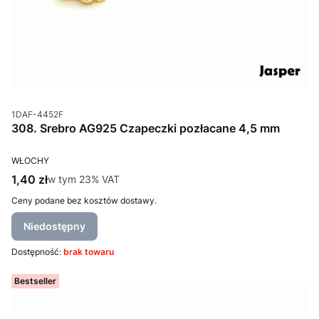
Kod produktu
1DAF-4452F
308. Srebro AG925 Czapeczki pozłacane 4,5 mm
PRODUCENT
WŁOCHY
Cena brutto
1,40 zł
w tym %s VAT
w tym
23%
VAT
Ceny podane bez kosztów dostawy.
Niedostępny
Dostępność:
brak towaru
Bestseller