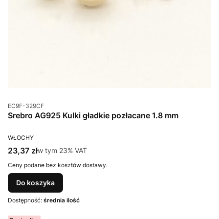
Kod produktu
EC9F-329CF
Srebro AG925 Kulki gładkie pozłacane 1.8 mm
PRODUCENT
WŁOCHY
Cena brutto
23,37 zł
w tym %s VAT
w tym
23%
VAT
Ceny podane bez kosztów dostawy.
Do koszyka
Dostępność:
średnia ilość