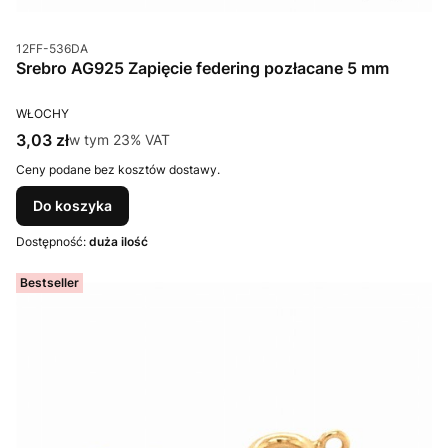
Kod produktu
12FF-536DA
Srebro AG925 Zapięcie federing pozłacane 5 mm
PRODUCENT
WŁOCHY
Cena brutto
3,03 zł
w tym %s VAT
w tym
23%
VAT
Ceny podane bez kosztów dostawy.
Do koszyka
Dostępność:
duża ilość
Bestseller