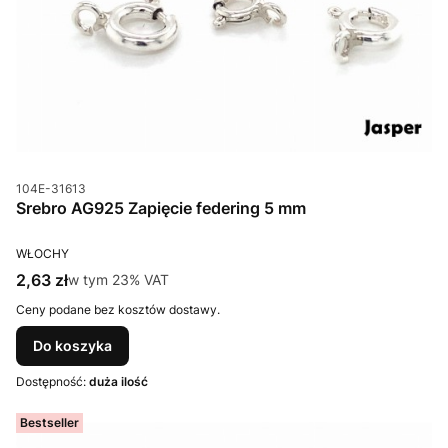
Kod produktu
104E-31613
Srebro AG925 Zapięcie federing 5 mm
PRODUCENT
WŁOCHY
Cena brutto
2,63 zł
w tym %s VAT
w tym
23%
VAT
Ceny podane bez kosztów dostawy.
Do koszyka
Dostępność:
duża ilość
Bestseller