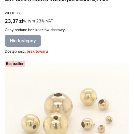
PRODUCENT
WŁOCHY
Cena brutto
23,37 zł
w tym %s VAT
w tym
23%
VAT
Ceny podane bez kosztów dostawy.
Niedostępny
Dostępność:
brak towaru
Bestseller