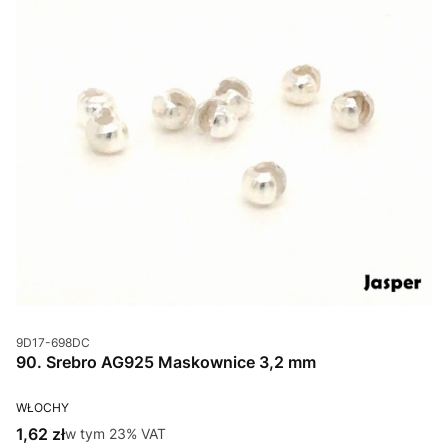
Kod produktu
9D17-698DC
90. Srebro AG925 Maskownice 3,2 mm
PRODUCENT
WŁOCHY
Cena brutto
1,62 zł
w tym %s VAT
w tym
23%
VAT