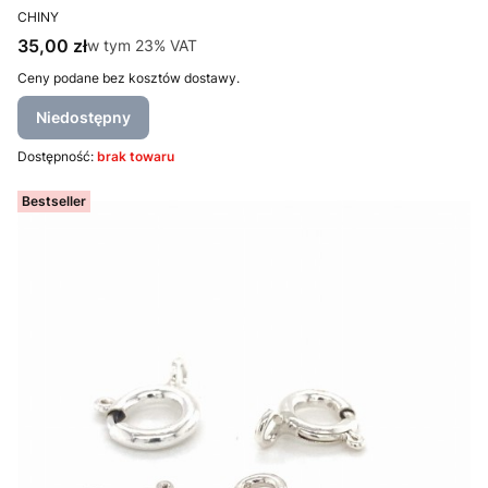
PRODUCENT
CHINY
Cena brutto
35,00 zł
w tym %s VAT
w tym
23%
VAT
Ceny podane bez kosztów dostawy.
Niedostępny
Dostępność:
brak towaru
Bestseller