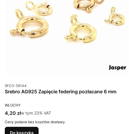
Kod produktu
9FD3-591A4
Srebro AG925 Zapięcie federing pozłacane 6 mm
PRODUCENT
WŁOCHY
Cena brutto
4,20 zł
w tym %s VAT
w tym
23%
VAT
Ceny podane bez kosztów dostawy.
Do koszyka