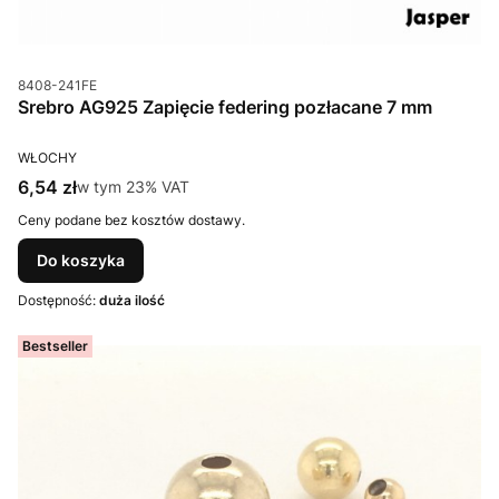
Kod produktu
8408-241FE
Srebro AG925 Zapięcie federing pozłacane 7 mm
PRODUCENT
WŁOCHY
Cena brutto
6,54 zł
w tym %s VAT
w tym
23%
VAT
Ceny podane bez kosztów dostawy.
Do koszyka
Dostępność:
duża ilość
Bestseller