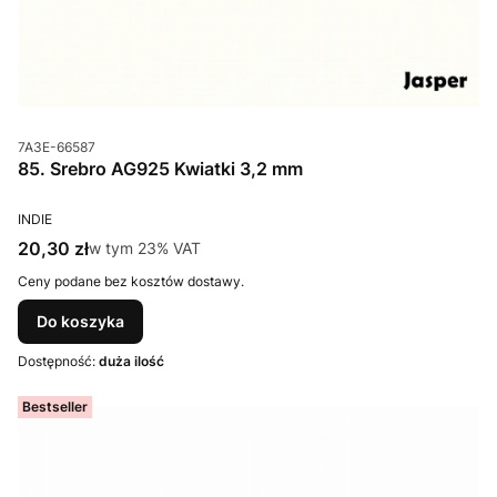
Kod produktu
7A3E-66587
85. Srebro AG925 Kwiatki 3,2 mm
PRODUCENT
INDIE
Cena brutto
20,30 zł
w tym %s VAT
w tym
23%
VAT
Ceny podane bez kosztów dostawy.
Do koszyka
Dostępność:
duża ilość
Bestseller