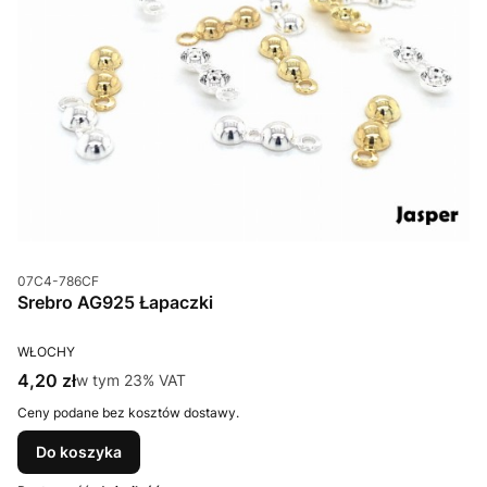
Kod produktu
07C4-786CF
Srebro AG925 Łapaczki
PRODUCENT
WŁOCHY
Cena brutto
4,20 zł
w tym %s VAT
w tym
23%
VAT
Ceny podane bez kosztów dostawy.
Do koszyka