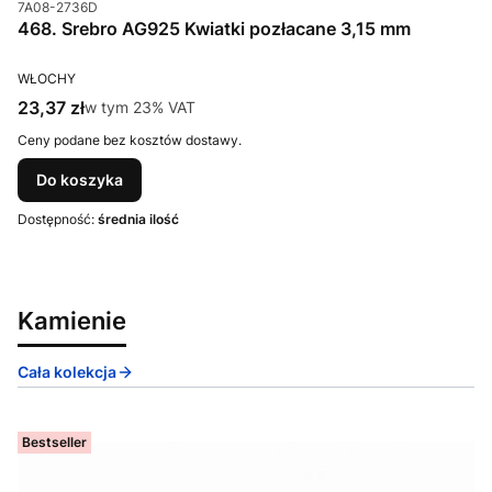
Kod produktu
7A08-2736D
468. Srebro AG925 Kwiatki pozłacane 3,15 mm
PRODUCENT
WŁOCHY
Cena brutto
23,37 zł
w tym %s VAT
w tym
23%
VAT
Ceny podane bez kosztów dostawy.
Do koszyka
Dostępność:
średnia ilość
Kamienie
Cała kolekcja
Bestseller