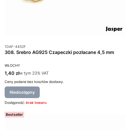
Kod produktu
1DAF-4452F
308. Srebro AG925 Czapeczki pozłacane 4,5 mm
PRODUCENT
WŁOCHY
Cena brutto
1,40 zł
w tym %s VAT
w tym
23%
VAT
Ceny podane bez kosztów dostawy.
Niedostępny
Dostępność:
brak towaru
Bestseller