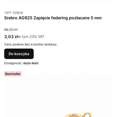
Kod produktu
12FF-536DA
Srebro AG925 Zapięcie federing pozłacane 5 mm
PRODUCENT
WŁOCHY
Cena brutto
3,03 zł
w tym %s VAT
w tym
23%
VAT
Ceny podane bez kosztów dostawy.
Do koszyka
Dostępność:
duża ilość
Bestseller