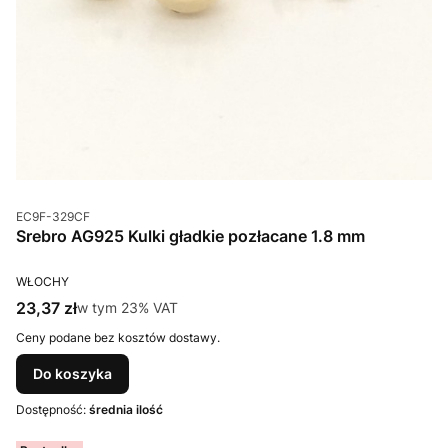
Kod produktu
EC9F-329CF
Srebro AG925 Kulki gładkie pozłacane 1.8 mm
PRODUCENT
WŁOCHY
Cena brutto
23,37 zł
w tym %s VAT
w tym
23%
VAT
Ceny podane bez kosztów dostawy.
Do koszyka
Dostępność:
średnia ilość