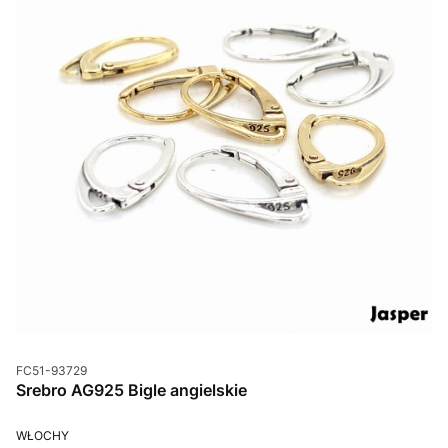
Kod produktu
FC51-93729
Srebro AG925 Bigle angielskie
PRODUCENT
WŁOCHY