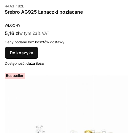
Kod produktu
44A3-182DF
Srebro AG925 Łapaczki pozłacane
PRODUCENT
WŁOCHY
Cena brutto
5,16 zł
w tym %s VAT
w tym
23%
VAT
Ceny podane bez kosztów dostawy.
Do koszyka
Dostępność:
duża ilość
Bestseller