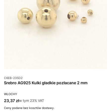
Kod produktu
C6EB-235D2
Srebro AG925 Kulki gładkie pozłacane 2 mm
PRODUCENT
WŁOCHY
Cena brutto
23,37 zł
w tym %s VAT
w tym
23%
VAT
Ceny podane bez kosztów dostawy.