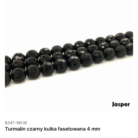
Kod produktu
B347-5813E
Turmalin czarny kulka fasetowana 4 mm