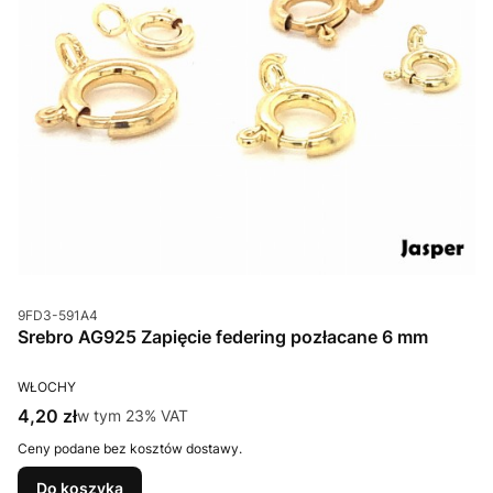
Kod produktu
9FD3-591A4
Srebro AG925 Zapięcie federing pozłacane 6 mm
PRODUCENT
WŁOCHY
Cena brutto
4,20 zł
w tym %s VAT
w tym
23%
VAT
Ceny podane bez kosztów dostawy.
Do koszyka