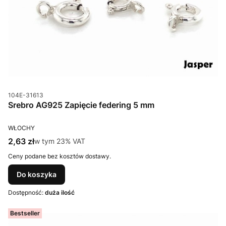
Kod produktu
104E-31613
Srebro AG925 Zapięcie federing 5 mm
PRODUCENT
WŁOCHY
Cena brutto
2,63 zł
w tym %s VAT
w tym
23%
VAT
Ceny podane bez kosztów dostawy.
Do koszyka
Dostępność:
duża ilość
Bestseller