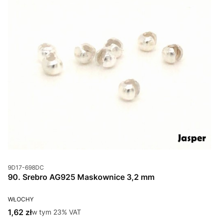
Kod produktu
9D17-698DC
90. Srebro AG925 Maskownice 3,2 mm
PRODUCENT
WŁOCHY
Cena brutto
1,62 zł
w tym %s VAT
w tym
23%
VAT