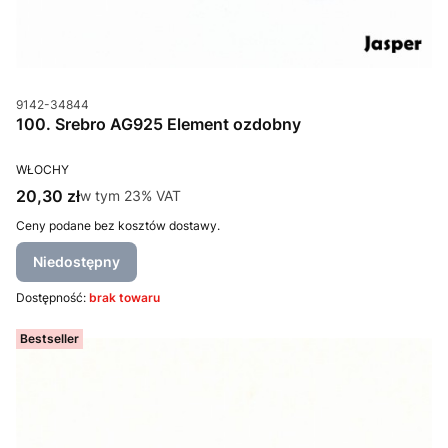
Kod produktu
9142-34844
100. Srebro AG925 Element ozdobny
PRODUCENT
WŁOCHY
Cena brutto
20,30 zł
w tym %s VAT
w tym
23%
VAT
Ceny podane bez kosztów dostawy.
Niedostępny
Dostępność:
brak towaru
Bestseller