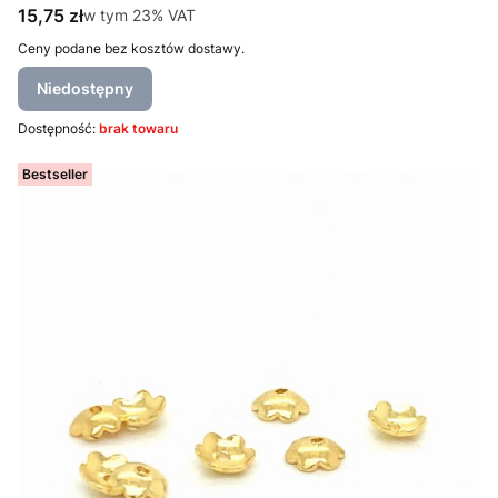
Cena brutto
15,75 zł
w tym %s VAT
w tym
23%
VAT
Ceny podane bez kosztów dostawy.
Niedostępny
Dostępność:
brak towaru
Bestseller