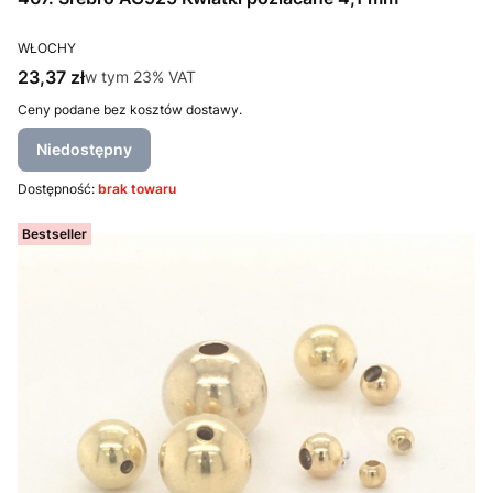
PRODUCENT
WŁOCHY
Cena brutto
23,37 zł
w tym %s VAT
w tym
23%
VAT
Ceny podane bez kosztów dostawy.
Niedostępny
Dostępność:
brak towaru
Bestseller