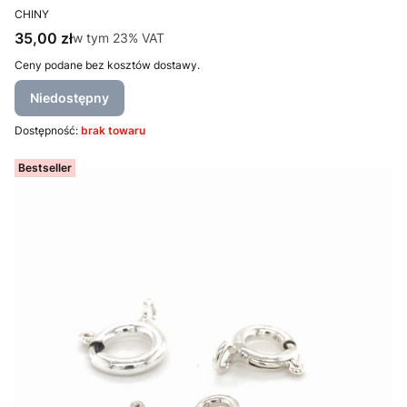
PRODUCENT
CHINY
Cena brutto
35,00 zł
w tym %s VAT
w tym
23%
VAT
Ceny podane bez kosztów dostawy.
Niedostępny
Dostępność:
brak towaru
Bestseller