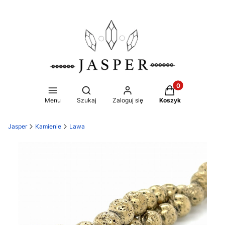
Produkty w koszy
Otwórz wyszukiwarkę
Menu
Szukaj
Zaloguj się
Koszyk
Jasper
Kamienie
Lawa