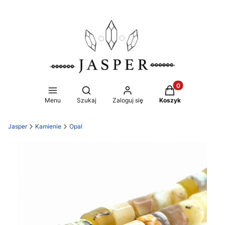
Produkty w koszy
Otwórz wyszukiwarkę
Menu
Szukaj
Zaloguj się
Koszyk
Jasper
Kamienie
Opal