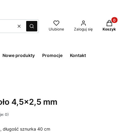
Produkty w kos
Wyczyść
Szukaj
Ulubione
Zaloguj się
Koszyk
Nowe produkty
Promocje
Kontakt
oło 4,5x2,5 mm
e: 0)
, długość sznurka 40 cm
-