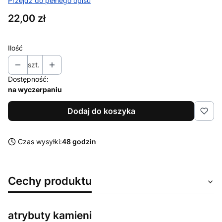
Przejdź do pełnego opisu
Cena
22,00 zł
Ilość
szt.
Dostępność:
na wyczerpaniu
Dodaj do koszyka
Czas wysyłki:
48 godzin
Cechy produktu
atrybuty kamieni