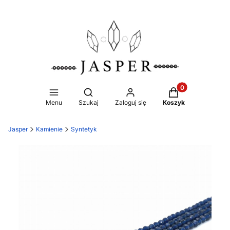
Produkty w koszy
Otwórz wyszukiwarkę
Menu
Szukaj
Zaloguj się
Koszyk
Jasper
Kamienie
Syntetyk